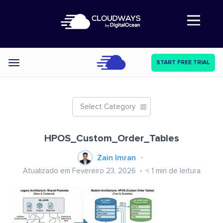
Abre a navegação
START FREE TRIAL
Categories
Select Category
HPOS_Custom_Order_Tables
Zain Imran
Atualizado em Fevereiro 23, 2026
< 1
min de leitura