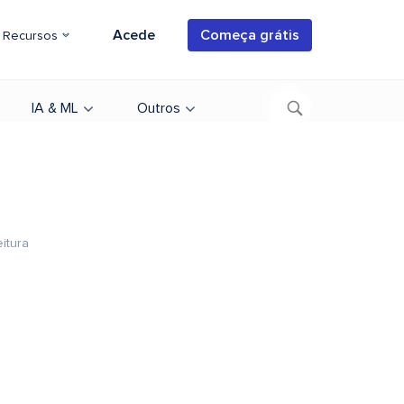
Acede
Começa grátis
Recursos
IA & ML
Outros
eitura