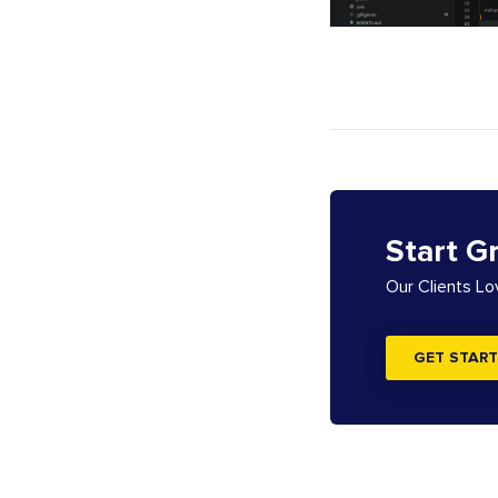
Start G
Our Clients L
GET START