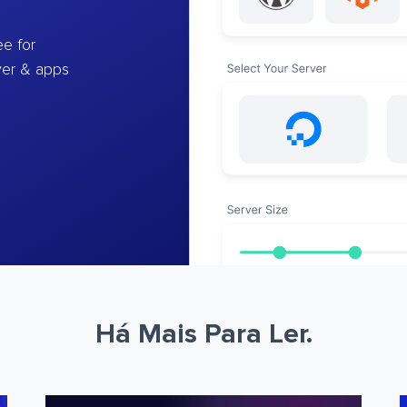
e for
ver & apps
Há Mais Para Ler.