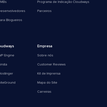
SMBs
Programa de Indicação Cloudways
esenvolvedores
Parceiros
ra Blogueiros
oudways
Empresa
WP Engine
Sobre nós
insta
Customer Reviews
ostinger
Kit de Imprensa
SiteGround
Mapa do Site
Carreiras