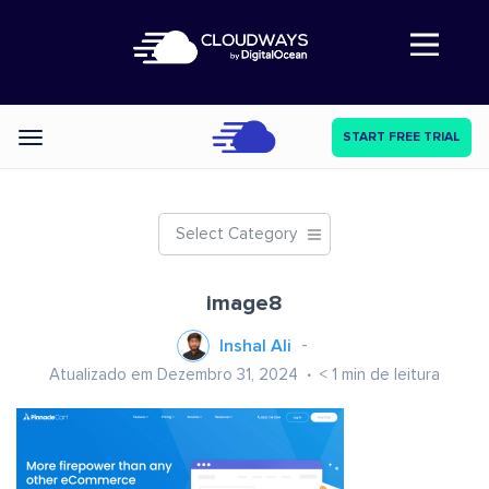
Abre a navegação
START FREE TRIAL
Categories
Select Category
image8
Inshal Ali
Atualizado em Dezembro 31, 2024
< 1
min de leitura