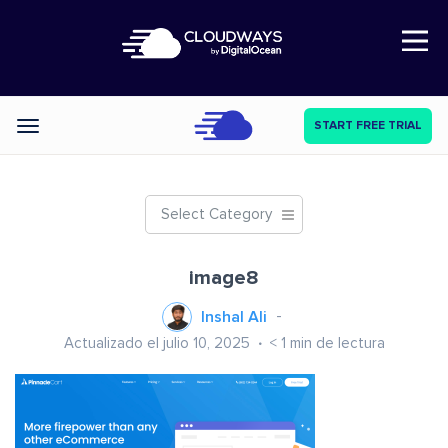
Open Nav
START FREE TRIAL
Categories
Select Category
image8
Inshal Ali
Actualizado el julio 10, 2025
< 1
min de lectura