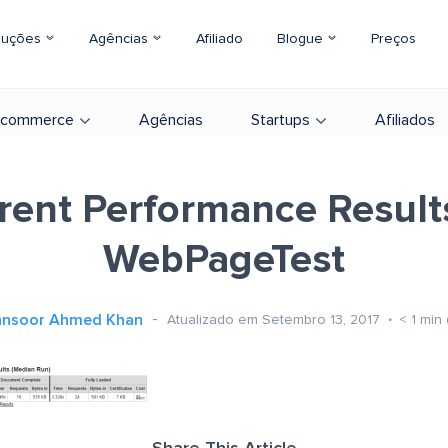
luções
Agências
Afiliado
Blogue
Preços
-commerce
Agências
Startups
Afiliados
rent Performance Result
WebPageTest
nsoor Ahmed Khan
Atualizado em Setembro 13, 2017
< 1
min 