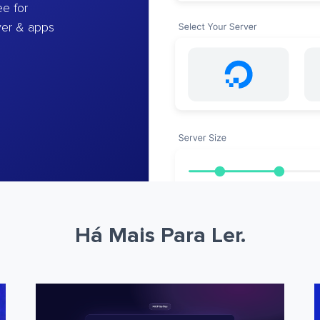
e for
ver & apps
Há Mais Para Ler.