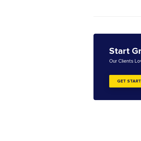
Start G
Our Clients L
GET START