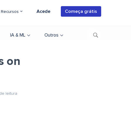
Acede
Começa grátis
Recursos
IA & ML
Outros
s on
de leitura