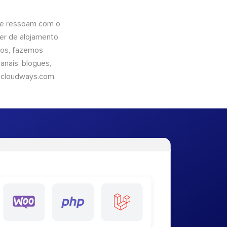
que ressoam com o
er de alojamento
ntos, fazemos
nais: blogues,
cloudways.com
.