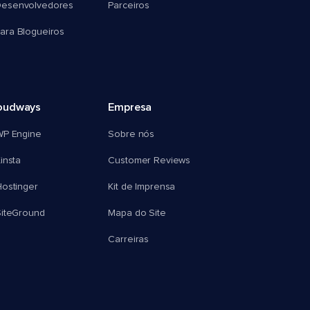
esenvolvedores
Parceiros
ra Blogueiros
oudways
Empresa
WP Engine
Sobre nós
insta
Customer Reviews
ostinger
Kit de Imprensa
SiteGround
Mapa do Site
Carreiras