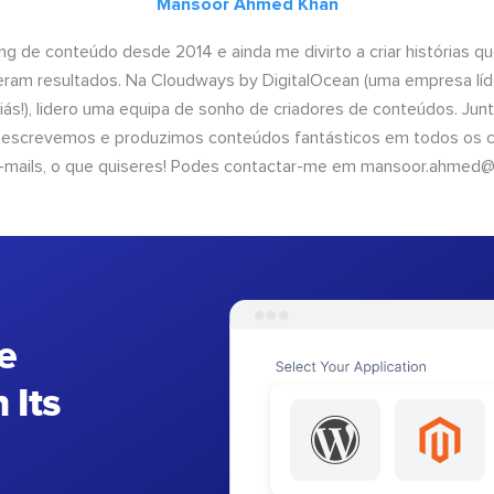
Mansoor Ahmed Khan
ng de conteúdo desde 2014 e ainda me divirto a criar histórias 
geram resultados. Na Cloudways by DigitalOcean (uma empresa líd
iás!), lidero uma equipa de sonho de criadores de conteúdos. Ju
, escrevemos e produzimos conteúdos fantásticos em todos os ca
e-mails, o que quiseres! Podes contactar-me em
mansoor.ahmed@
e
 Its