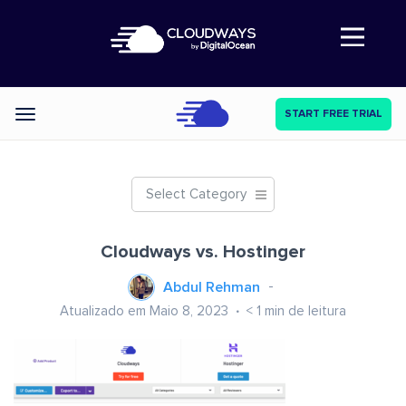
Abre a navegação
START FREE TRIAL
Categories
Select Category
Cloudways vs. Hostinger
Abdul Rehman
Atualizado em Maio 8, 2023
< 1
min de leitura