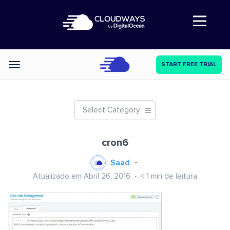
Abre a navegação
START FREE TRIAL
Categories
Select Category
cron6
Saad
Atualizado em Abril 26, 2016
< 1
min de leitura