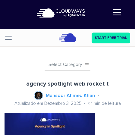
Abre a navegação
START FREE TRIAL
Categories
Select Category
agency spotlight web rocket t
Mansoor Ahmed Khan
Atualizado em Dezembro 3, 2025
< 1
min de leitura