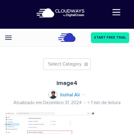
Abre a navegação
START FREE TRIAL
Categories
Select Category
image4
Inshal Ali
Atualizado em Dezembro 31, 2024
< 1
min de leitura