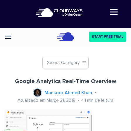
Abre a navegação
START FREE TRIAL
Categories
Select Category
Google Analytics Real-Time Overview
Mansoor Ahmed Khan
Atualizado em Março 21, 2018
< 1
min de leitura