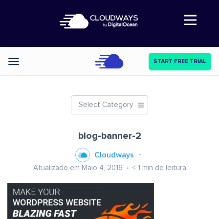
Abre a navegação
START FREE TRIAL
Categories
Select Category
blog-banner-2
Cloudways
Atualizado em Maio 4, 2016
< 1
min de leitura