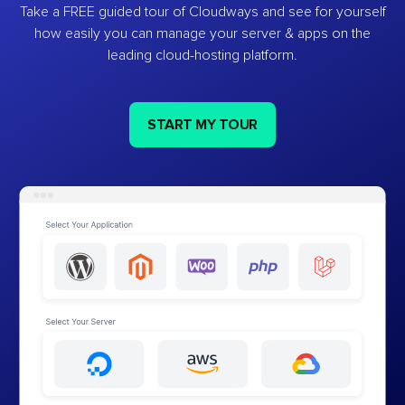
Take a FREE guided tour of Cloudways and see for yourself
how easily you can manage your server & apps on the
leading cloud-hosting platform.
START MY TOUR