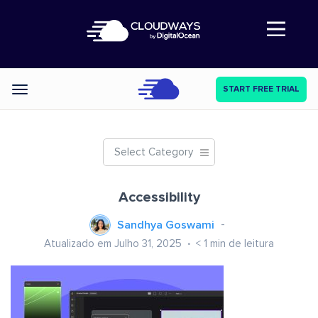
Abre a navegação
START FREE TRIAL
Categories
Select Category
Accessibility
Sandhya Goswami
Atualizado em Julho 31, 2025
< 1
min de leitura