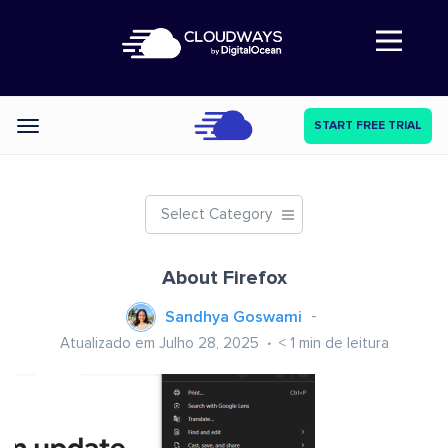
Abre a navegação
START FREE TRIAL
Categories
Select Category
About Firefox
Sandhya Goswami
Atualizado em Julho 28, 2025
< 1
min de leitura