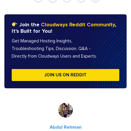
Join the
Cloudways Reddit Community
,
It's Built for You!
Get Managed Hosting Insights,
Troubleshooting Tips, Discussion, Q&A -
Directly from Cloudways Users and Experts.
JOIN US ON REDDIT
Abdul Rehman