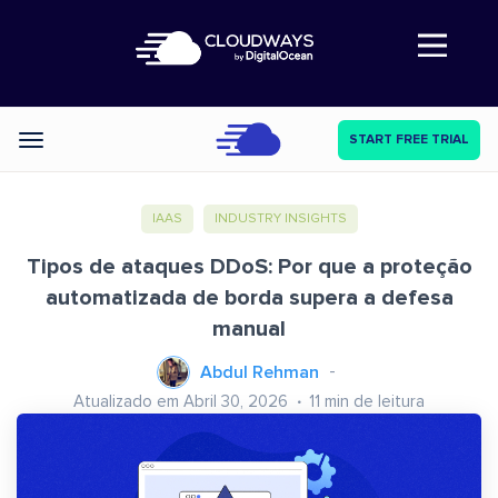
Abre a navegação
START FREE TRIAL
Categories
IAAS
INDUSTRY INSIGHTS
Tipos de ataques DDoS: Por que a proteção
automatizada de borda supera a defesa
manual
Abdul Rehman
Atualizado em Abril 30, 2026
11
min de leitura