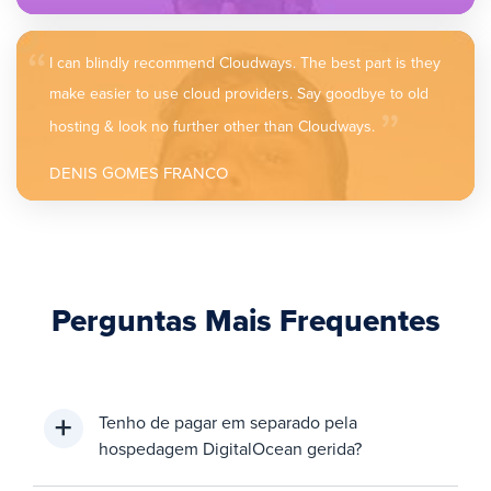
“
I can blindly recommend Cloudways. The best part is they
„
make easier to use cloud providers. Say goodbye to old
hosting & look no further other than Cloudways.
DENIS GOMES FRANCO
Perguntas Mais Frequentes
Tenho de pagar em separado pela
hospedagem DigitalOcean gerida?