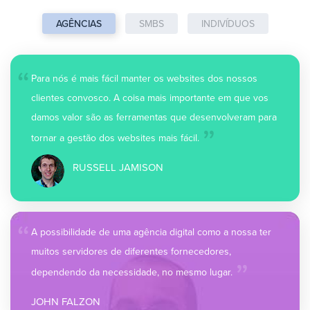
AGÊNCIAS
SMBS
INDIVÍDUOS
“
Para nós é mais fácil manter os websites dos nossos
clientes convosco. A coisa mais importante em que vos
„
damos valor são as ferramentas que desenvolveram para
tornar a gestão dos websites mais fácil.
RUSSELL JAMISON
“
A possibilidade de uma agência digital como a nossa ter
„
muitos servidores de diferentes fornecedores,
dependendo da necessidade, no mesmo lugar.
JOHN FALZON