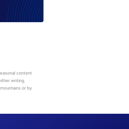
 seasonal content
ther writing,
e mountains or by