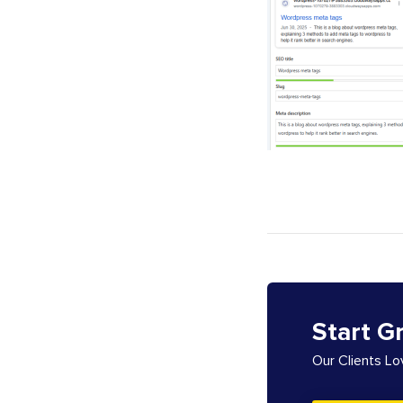
Start G
Our Clients L