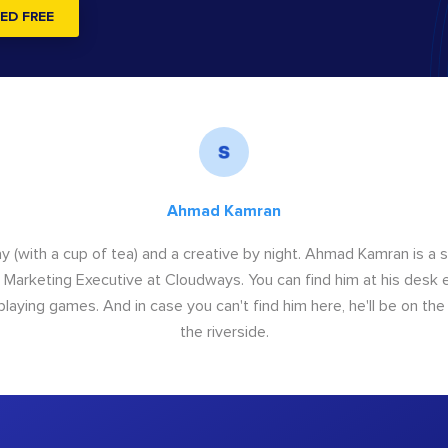
ED FREE
Ahmad Kamran
y (with a cup of tea) and a creative by night. Ahmad Kamran is a
r Marketing Executive at Cloudways. You can find him at his desk ei
 playing games. And in case you can't find him here, he'll be on th
the riverside.