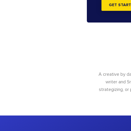
GET START
A creative by da
writer and S
strategizing, or