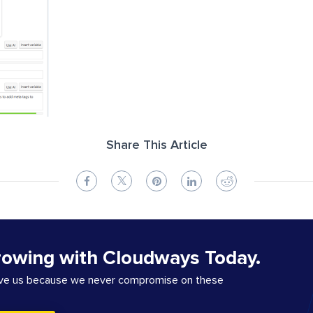
Share This Article
rowing with Cloudways Today.
ove us because we never compromise on these