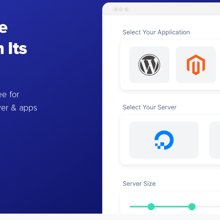
e
 Its
e for
ver & apps