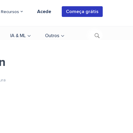
Acede
Começa grátis
Recursos
IA & ML
Outros
on
tura