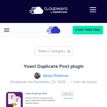
Abre a navegação
START FREE TRIAL
Categories
Select Category
Yoast Duplicate Post plugin
Abdul Rehman
Atualizado em Dezembro 23, 2025
< 1
min de leitura