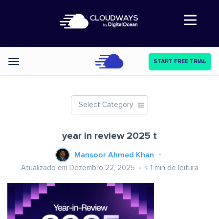
Abre a navegação
START FREE TRIAL
Categories
Select Category
year in review 2025 t
Mansoor Ahmed Khan
Atualizado em Dezembro 22, 2025
< 1
min de leitura