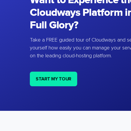
Want to Experience th
Cloudways Platform in
Full Glory?
Take a FREE guided tour of Cloudways and se
yourself how easily you can manage your ser
on the leading cloud-hosting platform.
START MY TOUR