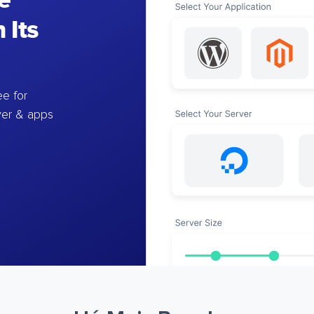
e
 Its
e for
ver & apps