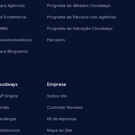
ara Agências
Programa de Afiliados Cloudways
e Ecommerce
Programa de Parceria com Agências
SMBs
Programa de Indicação Cloudways
esenvolvedores
Parceiros
ra Blogueiros
oudways
Empresa
WP Engine
Sobre nós
insta
Customer Reviews
ostinger
Kit de Imprensa
SiteGround
Mapa do Site