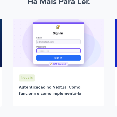
Há Mais Para Ler.
Node.js
Autenticação no Next.js: Como
funciona e como implementá-la