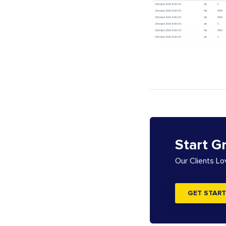
Start G
Our Clients L
GET START