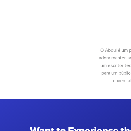
O Abdul é um pr
adora manter-se
um escritor té
para um públic
nuvem at