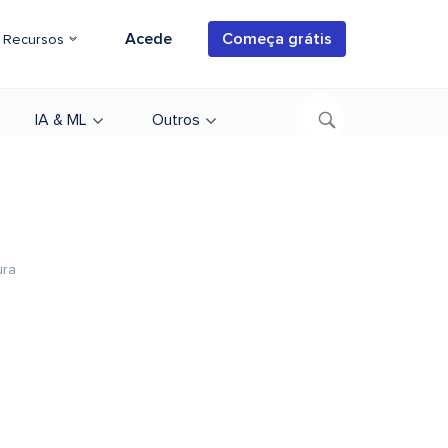
Acede
Começa grátis
Recursos
IA & ML
Outros
ura