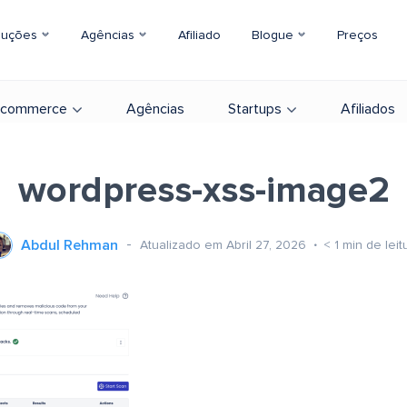
luções
Agências
Afiliado
Blogue
Preços
-commerce
Agências
Startups
Afiliados
wordpress-xss-image2
Abdul Rehman
Atualizado em Abril 27, 2026
< 1
min de leit