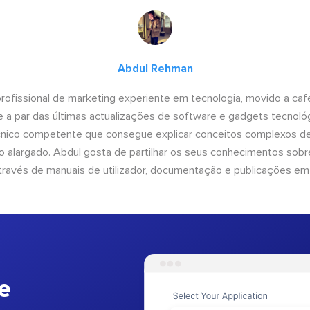
Abdul Rehman
ofissional de marketing experiente em tecnologia, movido a café 
 a par das últimas actualizações de software e gadgets tecnol
cnico competente que consegue explicar conceitos complexos d
o alargado. Abdul gosta de partilhar os seus conhecimentos sobre
ravés de manuais de utilizador, documentação e publicações em
e