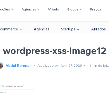
luções
Agências
Afiliado
Blogue
Preços
-commerce
Agências
Startups
Afiliados
wordpress-xss-image12
Abdul Rehman
Atualizado em Abril 27, 2026
< 1
min de leit