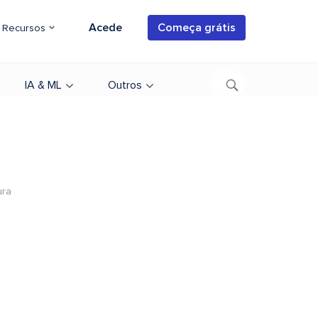
Acede
Começa grátis
Recursos
IA & ML
Outros
ura