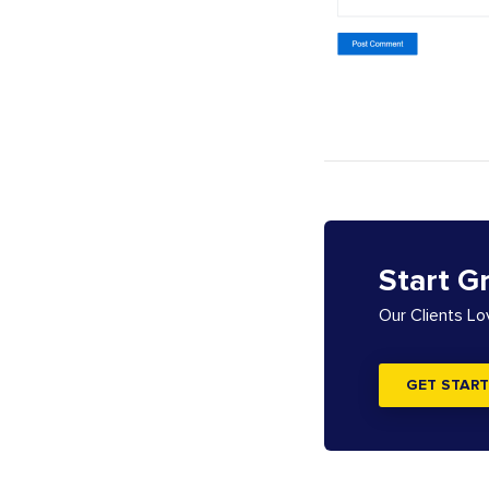
Start G
Our Clients L
GET START