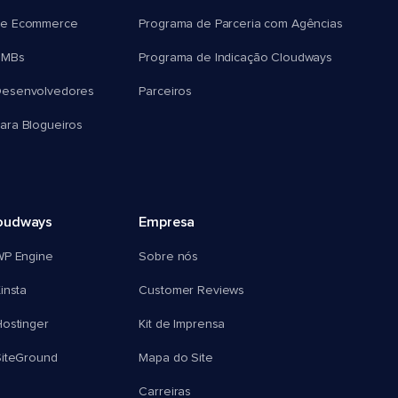
e Ecommerce
Programa de Parceria com Agências
SMBs
Programa de Indicação Cloudways
esenvolvedores
Parceiros
ra Blogueiros
oudways
Empresa
WP Engine
Sobre nós
insta
Customer Reviews
ostinger
Kit de Imprensa
SiteGround
Mapa do Site
Carreiras