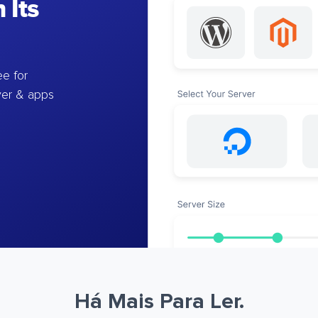
 Its
e for
ver & apps
Há Mais Para Ler.