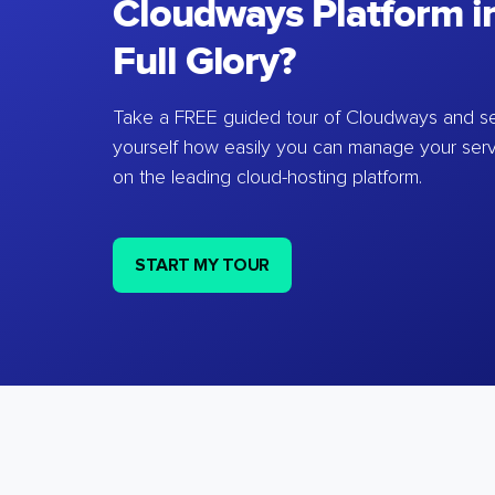
Cloudways Platform in
Full Glory?
Take a FREE guided tour of Cloudways and se
yourself how easily you can manage your ser
on the leading cloud-hosting platform.
START MY TOUR