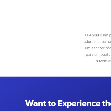
O Abdul é um pr
adora manter-se
um escritor té
para um públic
nuvem at
Want to Experience th