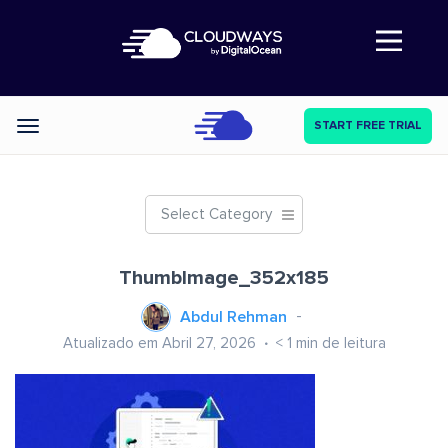
Abre a navegação
START FREE TRIAL
Categories
Select Category
ThumbImage_352x185
Abdul Rehman
Atualizado em Abril 27, 2026
< 1
min de leitura