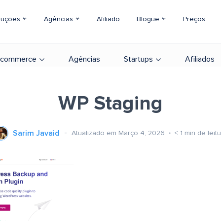
luções
Agências
Afiliado
Blogue
Preços
-commerce
Agências
Startups
Afiliados
WP Staging
Sarim Javaid
Atualizado em Março 4, 2026
< 1
min de leit