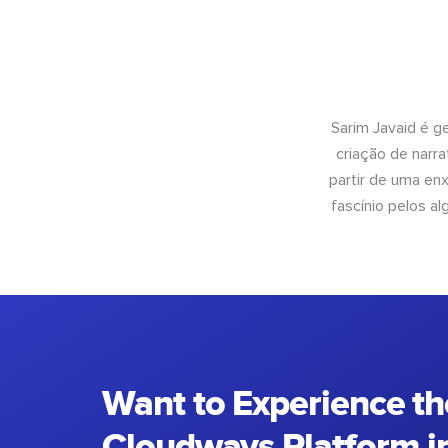
Sarim Javaid é g
criação de narra
partir de uma enx
fascínio pelos a
Want to Experience th
Cloudways Platform in