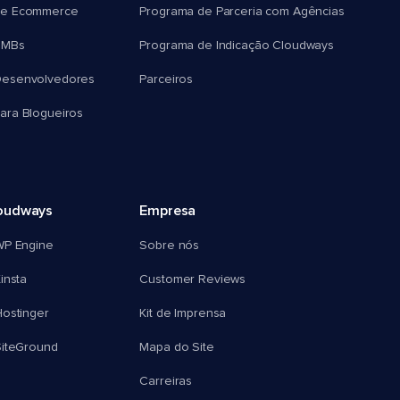
e Ecommerce
Programa de Parceria com Agências
SMBs
Programa de Indicação Cloudways
esenvolvedores
Parceiros
ra Blogueiros
oudways
Empresa
WP Engine
Sobre nós
insta
Customer Reviews
ostinger
Kit de Imprensa
SiteGround
Mapa do Site
Carreiras