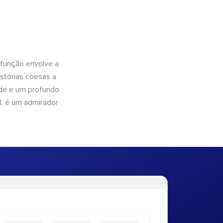
 função envolve a
istórias coesas a
dade e um profundo
l, é um admirador