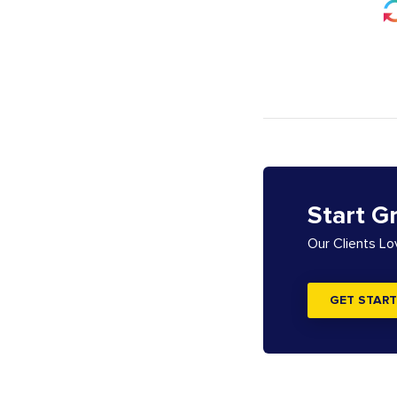
Start G
Our Clients L
GET START