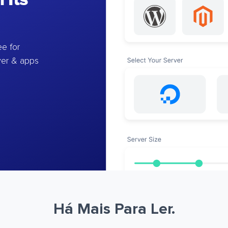
e for
ver & apps
Há Mais Para Ler.