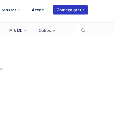
Acede
Começa grátis
Recursos
IA & ML
Outros
ura