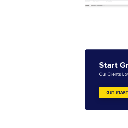
Start G
Our Clients L
GET START