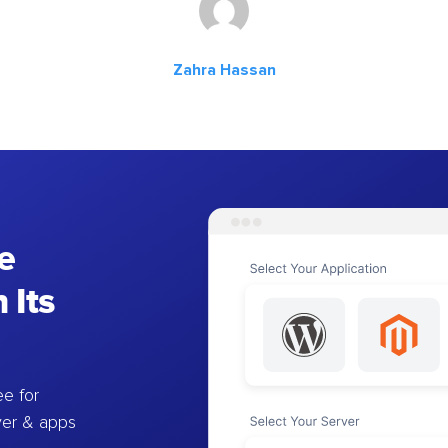
Zahra Hassan
e
 Its
e for
ver & apps