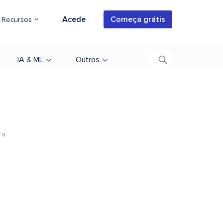
Acede
Começa grátis
Recursos
IA & ML
Outros
ra