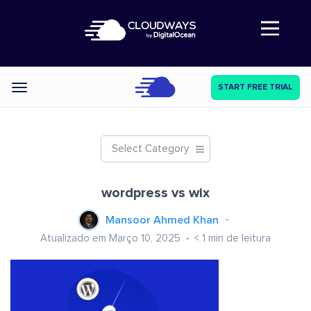
Abre a navegação
START FREE TRIAL
Categories
Select Category
wordpress vs wix
Mansoor Ahmed Khan
Atualizado em Março 10, 2025
< 1
min de leitura