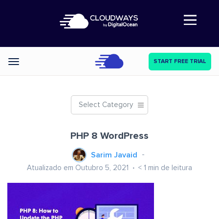
Abre a navegação
START FREE TRIAL
Categories
Select Category
PHP 8 WordPress
Sarim Javaid
Atualizado em Outubro 5, 2021
< 1
min de leitura