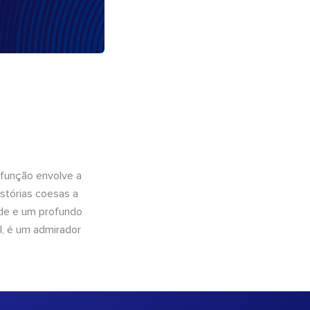
 função envolve a
istórias coesas a
dade e um profundo
l, é um admirador