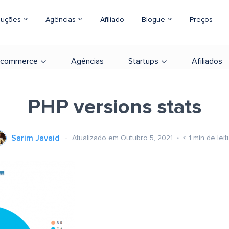
luções
Agências
Afiliado
Blogue
Preços
-commerce
Agências
Startups
Afiliados
PHP versions stats
Sarim Javaid
Atualizado em Outubro 5, 2021
< 1
min de leit