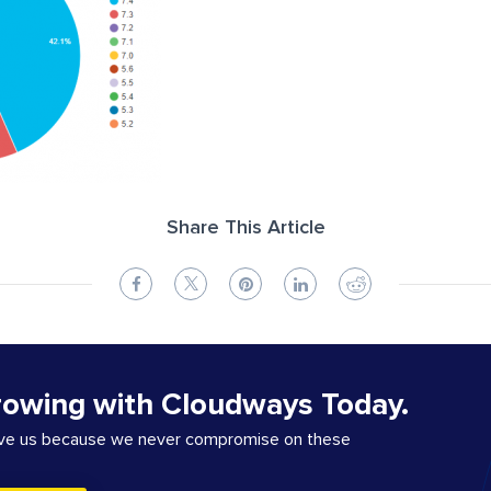
Share This Article
rowing with Cloudways Today.
ove us because we never compromise on these