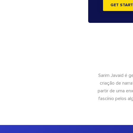
GET START
Sarim Javaid é g
criação de narra
partir de uma enx
fascínio pelos a