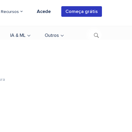
Acede
Começa grátis
Recursos
IA & ML
Outros
ura