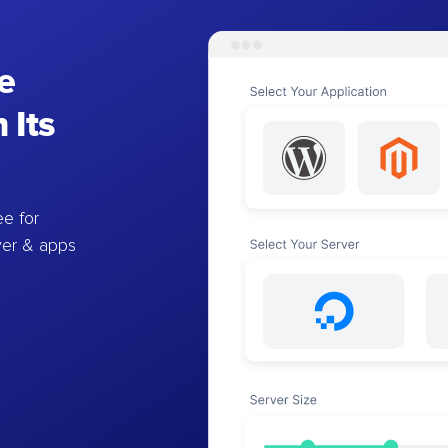
e
 Its
e for
ver & apps