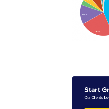
Start G
Our Clients L