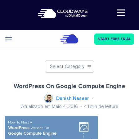
Abre a navegação
START FREE TRIAL
Categories
Select Category
WordPress On Google Compute Engine
Danish Naseer
Atualizado em Maio 4, 2016
< 1
min de leitura