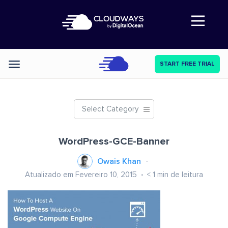
Abre a navegação
START FREE TRIAL
Categories
Select Category
WordPress-GCE-Banner
Owais Khan
Atualizado em Fevereiro 10, 2015
< 1
min de leitura