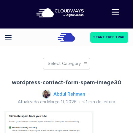
Abre a navegação
START FREE TRIAL
Categories
Select Category
wordpress-contact-form-spam-image30
Abdul Rehman
Atualizado em Março 11, 2026
< 1
min de leitura