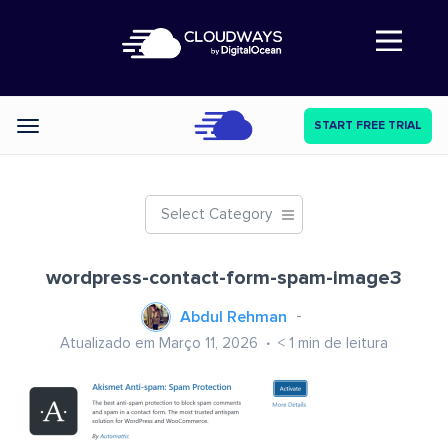
Abre a navegação
START FREE TRIAL
Categories
Select Category
wordpress-contact-form-spam-image3
Abdul Rehman
Atualizado em Março 11, 2026
< 1
min de leitura