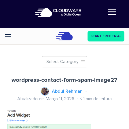
Abre a navegação
START FREE TRIAL
Categories
Select Category
wordpress-contact-form-spam-image27
Abdul Rehman
Atualizado em Março 11, 2026
< 1
min de leitura