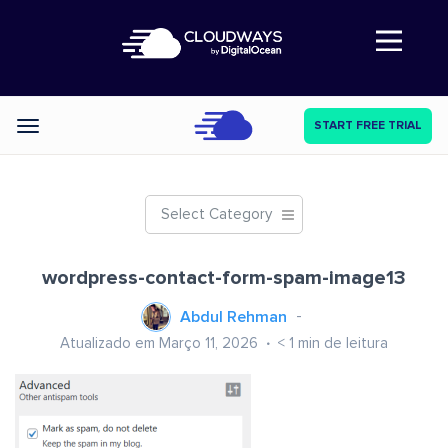
Abre a navegação
START FREE TRIAL
Categories
Select Category
wordpress-contact-form-spam-image13
Abdul Rehman
Atualizado em Março 11, 2026
< 1
min de leitura