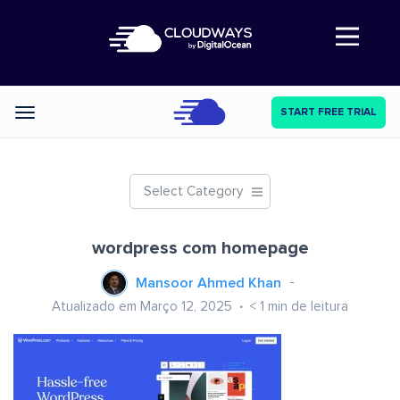
Abre a navegação
START FREE TRIAL
Categories
Select Category
wordpress com homepage
Mansoor Ahmed Khan
Atualizado em Março 12, 2025
< 1
min de leitura