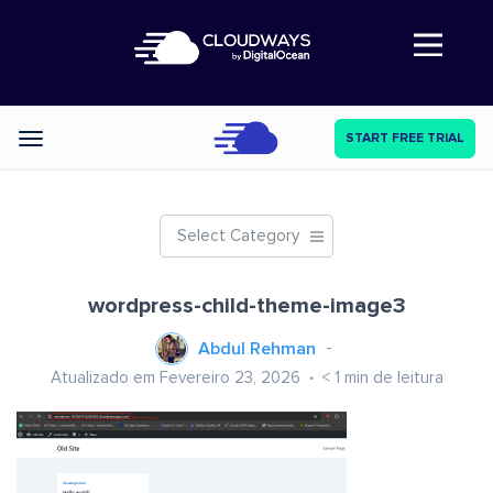
Abre a navegação
START FREE TRIAL
Categories
Select Category
wordpress-child-theme-image3
Abdul Rehman
Atualizado em Fevereiro 23, 2026
< 1
min de leitura