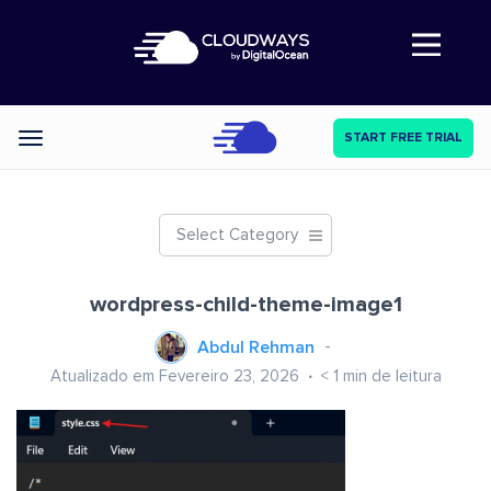
Abre a navegação
START FREE TRIAL
Categories
Select Category
wordpress-child-theme-image1
Abdul Rehman
Atualizado em Fevereiro 23, 2026
< 1
min de leitura