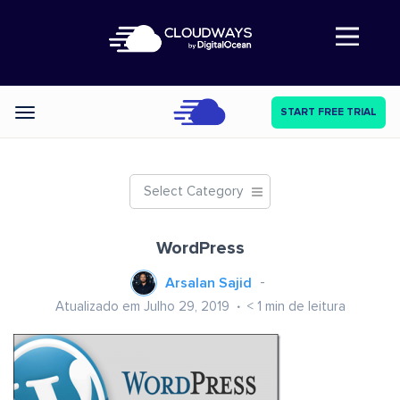
Abre a navegação
START FREE TRIAL
Categories
Select Category
WordPress
Arsalan Sajid
Atualizado em Julho 29, 2019
< 1
min de leitura