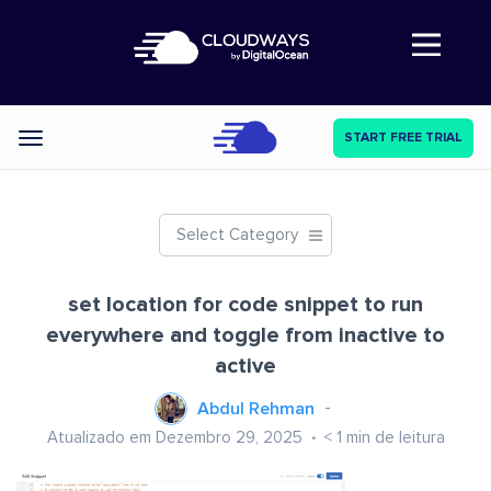
Abre a navegação
START FREE TRIAL
Categories
Select Category
set location for code snippet to run
everywhere and toggle from inactive to
active
Abdul Rehman
Atualizado em Dezembro 29, 2025
< 1
min de leitura