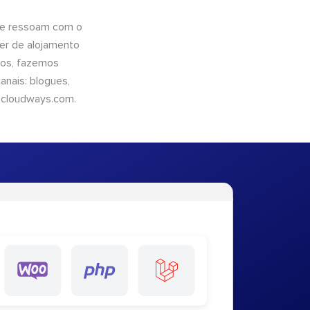
que ressoam com o
er de alojamento
ntos, fazemos
nais: blogues,
cloudways.com
.