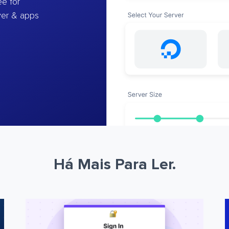
e for
ver & apps
Há Mais Para Ler.