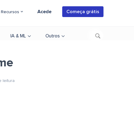
Acede
Começa grátis
Recursos
IA & ML
Outros
 me
 leitura