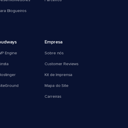
esenvolvedores
Parceiros
ra Blogueiros
oudways
Empresa
WP Engine
Sobre nós
insta
Customer Reviews
ostinger
Kit de Imprensa
SiteGround
Mapa do Site
Carreiras