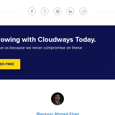
rowing with Cloudways Today.
ove us because we never compromise on these
ED FREE
Mansoor Ahmed Khan