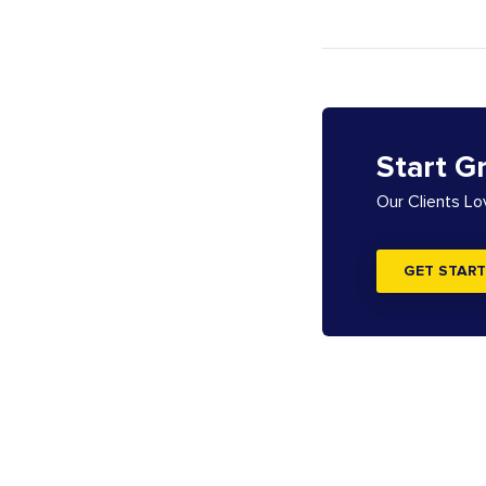
Start G
Our Clients L
GET START