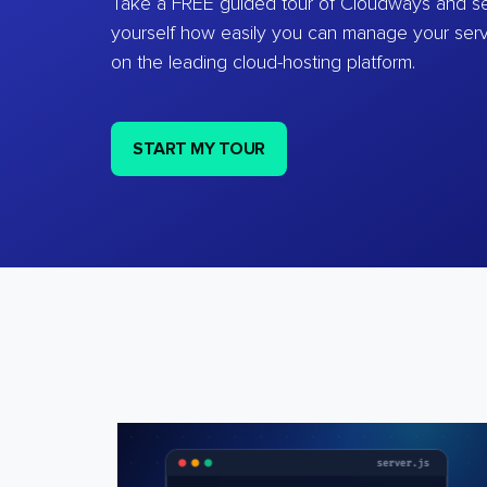
Take a FREE guided tour of Cloudways and se
yourself how easily you can manage your ser
on the leading cloud-hosting platform.
START MY TOUR