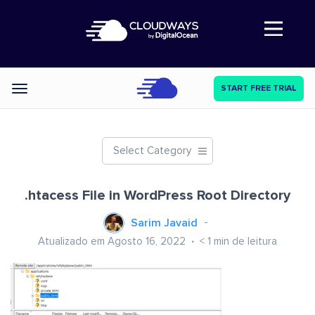
Abre a navegação
START FREE TRIAL
Categories
Select Category
.htacess File in WordPress Root Directory
Sarim Javaid
Atualizado em Agosto 16, 2022
< 1
min de leitura