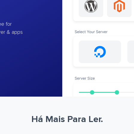
e for
ver & apps
Há Mais Para Ler.