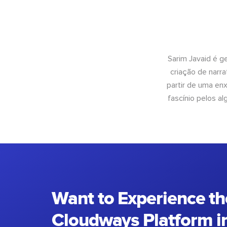
Sarim Javaid é g
criação de narra
partir de uma enx
fascínio pelos a
Want to Experience th
Cloudways Platform in