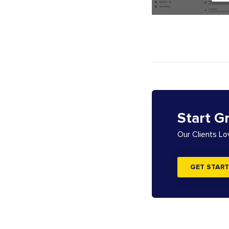
Start G
Our Clients L
GET START