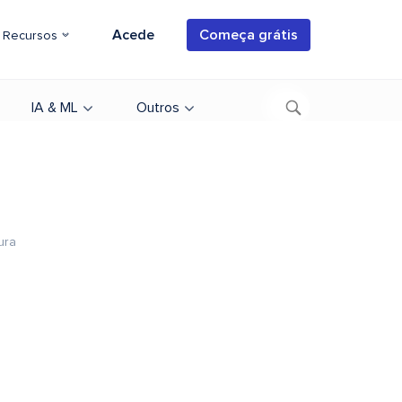
Acede
Começa grátis
Recursos
IA & ML
Outros
ura