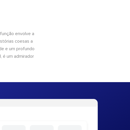
 função envolve a
istórias coesas a
dade e um profundo
l, é um admirador