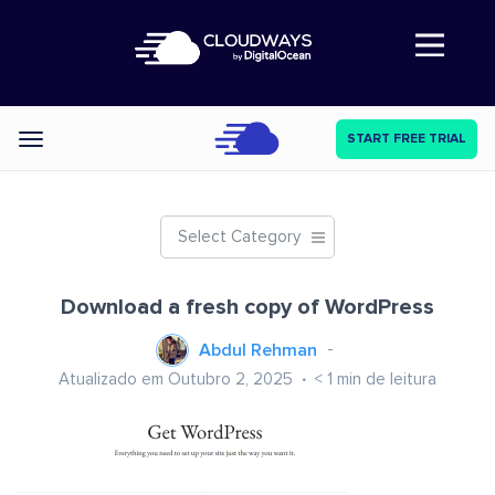
Abre a navegação
START FREE TRIAL
Categories
Select Category
Download a fresh copy of WordPress
Abdul Rehman
Atualizado em Outubro 2, 2025
< 1
min de leitura