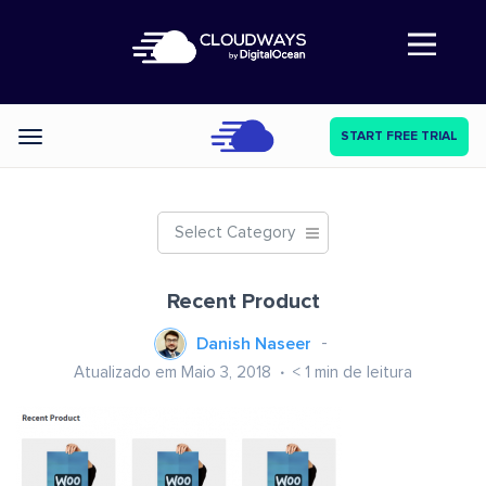
Abre a navegação
START FREE TRIAL
Categories
Select Category
Recent Product
Danish Naseer
Atualizado em Maio 3, 2018
< 1
min de leitura