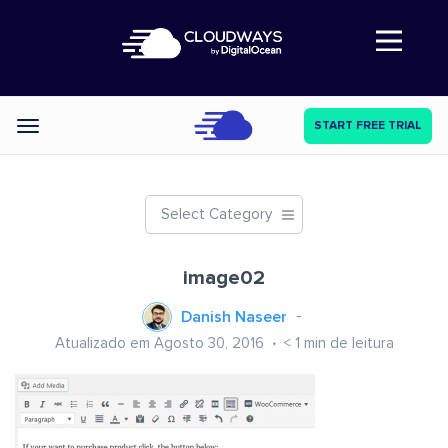
Abre a navegação
START FREE TRIAL
Categories
Select Category
image02
Danish Naseer
Atualizado em Agosto 30, 2016
< 1
min de leitura