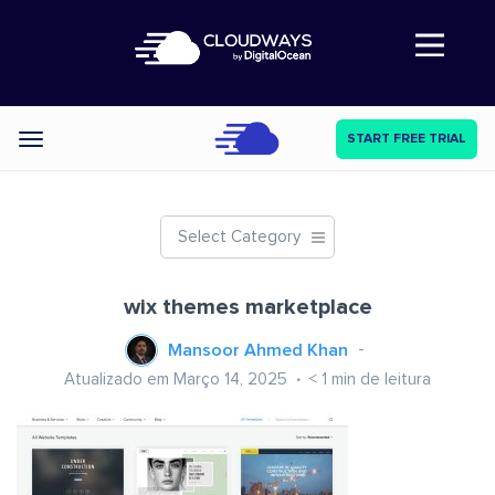
Abre a navegação
START FREE TRIAL
Categories
Select Category
wix themes marketplace
Mansoor Ahmed Khan
Atualizado em Março 14, 2025
< 1
min de leitura