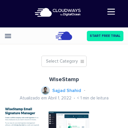
Abre a navegação
START FREE TRIAL
Categories
Select Category
WiseStamp
Sajjad Shahid
Atualizado em Abril 1, 2022
< 1
min de leitura