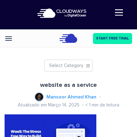
Abre a navegação
START FREE TRIAL
Categories
Select Category
website as a service
Mansoor Ahmed Khan
Atualizado em Março 14, 2025
< 1
min de leitura