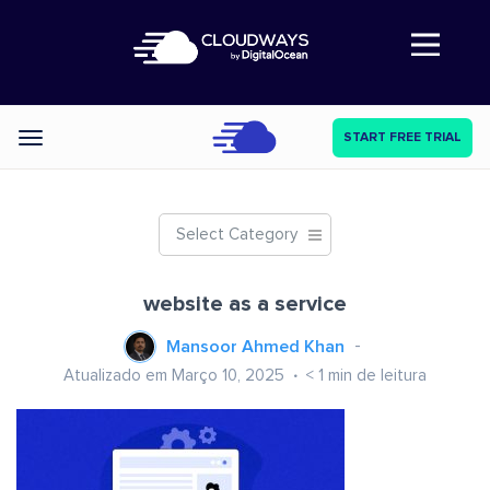
Abre a navegação
START FREE TRIAL
Categories
Select Category
website as a service
Mansoor Ahmed Khan
Atualizado em Março 10, 2025
< 1
min de leitura