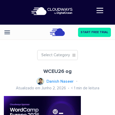
Abre a navegação
START FREE TRIAL
Categories
Select Category
WCEU26 og
Danish Naseer
Atualizado em Junho 2, 2026
< 1
min de leitura