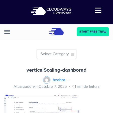
Abre a navegação
START FREE TRIAL
Categories
Select Category
verticalScaling-dashborad
hzehra
Atualizado em Outubro 7, 2025
< 1
min de leitura