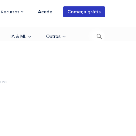
Acede
Começa grátis
Recursos
IA & ML
Outros
tura