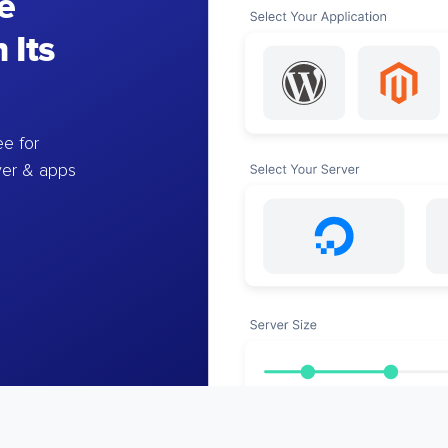
e
 Its
e for
ver & apps