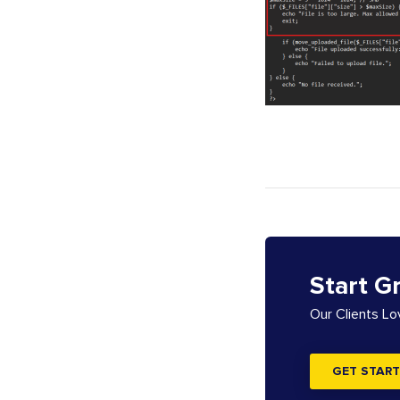
Start G
Our Clients L
GET START