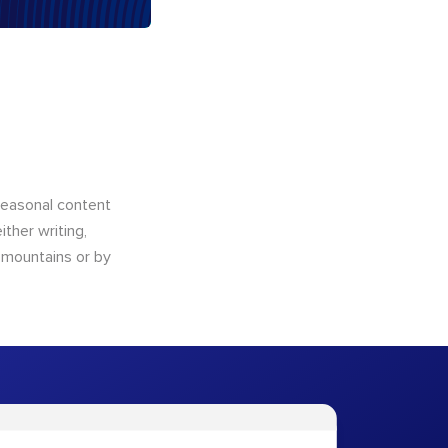
 seasonal content
ther writing,
e mountains or by