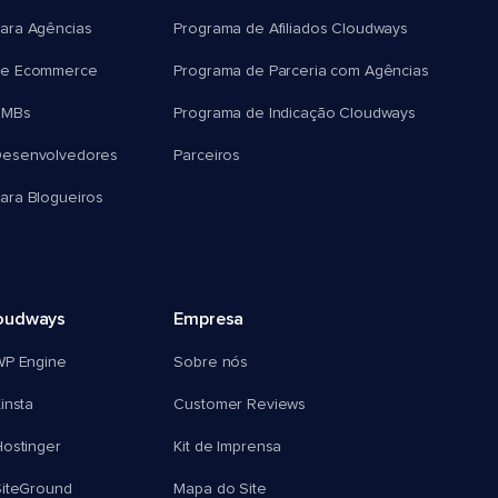
ara Agências
Programa de Afiliados Cloudways
e Ecommerce
Programa de Parceria com Agências
SMBs
Programa de Indicação Cloudways
esenvolvedores
Parceiros
ra Blogueiros
oudways
Empresa
WP Engine
Sobre nós
insta
Customer Reviews
ostinger
Kit de Imprensa
SiteGround
Mapa do Site